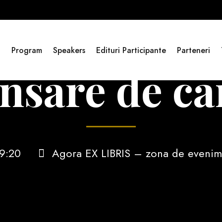
i
Program
Speakers
Edituri Participante
Parteneri
nsare de ca
19:20
Agora EX LIBRIS – zona de evenimen