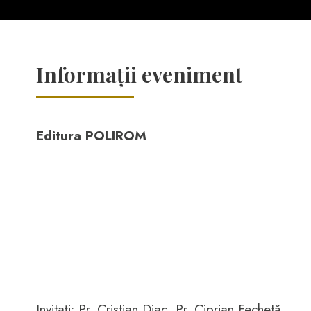
Informații eveniment
Editura POLIROM
Invitați: Pr. Cristian Diac, Pr. Ciprian Fechetă.