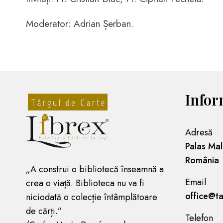
Moderator: Adrian Șerban.
Infor
Adresă
Palas Mal
România
„A construi o bibliotecă înseamnă a
Email
crea o viață. Biblioteca nu va fi
office@ta
niciodată o colecție întâmplătoare
de cărți.”
Telefon