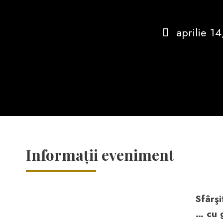
aprilie 1
Informații eveniment
Sfârş
… cu g