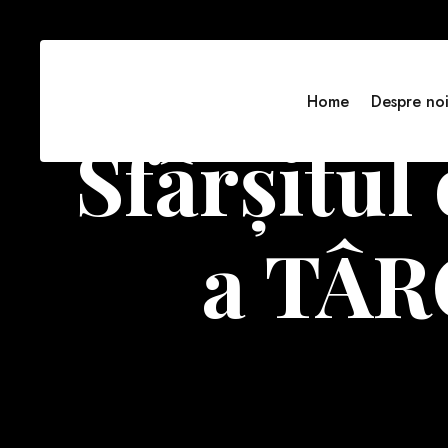
Home
Despre no
Sfârşitul
a TÂ