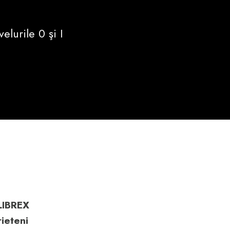
elurile 0 şi I
LIBREX
rieteni