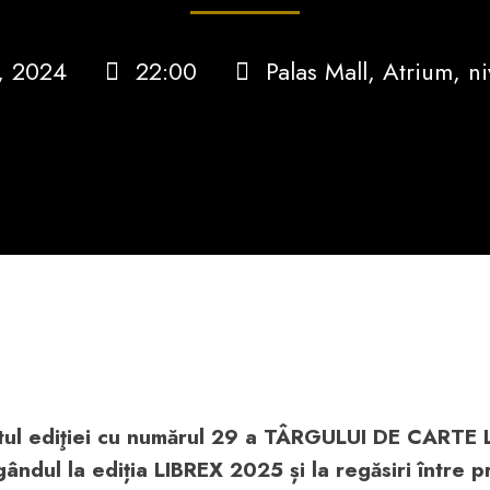
4, 2024
22:00
Palas Mall, Atrium, niv
itul ediţiei cu numărul 29 a TÂRGULUI DE CARTE 
ândul la ediția LIBREX 2025 și la regăsiri între p