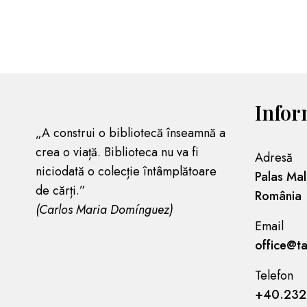
Infor
„A construi o bibliotecă înseamnă a
crea o viață. Biblioteca nu va fi
Adresă
niciodată o colecție întâmplătoare
Palas Mal
de cărți.”
România
(Carlos Maria Domínguez)
Email
office@ta
Telefon
+40.232