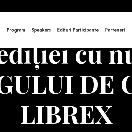
i
Program
Speakers
Edituri Participante
Parteneri
 ediţiei cu 
RGULUI DE 
LIBREX