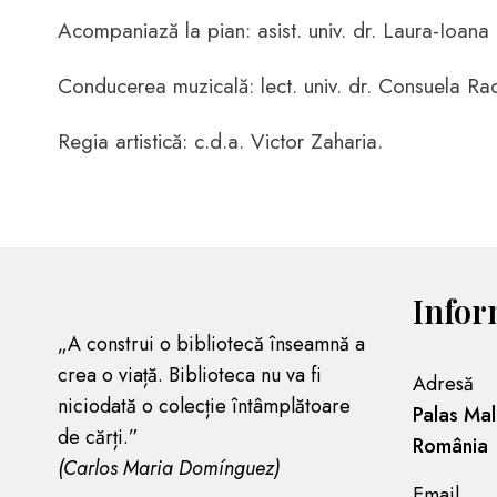
Acompaniază la pian: asist. univ. dr. Laura-Ioana 
Conducerea muzicală: lect. univ. dr. Consuela Ra
Regia artistică: c.d.a. Victor Zaharia.
Infor
„A construi o bibliotecă înseamnă a
crea o viață. Biblioteca nu va fi
Adresă
niciodată o colecție întâmplătoare
Palas Mal
de cărți.”
România
(Carlos Maria Domínguez)
Email