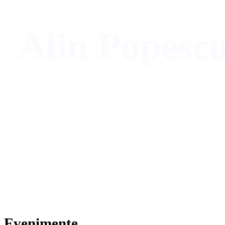
Alin Popesc
Fondator & CEO
avocatnet.ro
și
Club101.
Evenimente