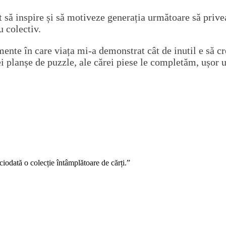
 să inspire și să motiveze generația următoare să privea
u colectiv.
te în care viața mi-a demonstrat cât de inutil e să crez
i planșe de puzzle, ale cărei piese le completăm, ușor 
ciodată o colecție întâmplătoare de cărți.”