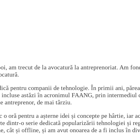
i, am trecut de la avocatură la antreprenoriat. Am fon
ocatură.
ică pentru companii de tehnologie. În primii ani, părea 
incluse astăzi în acronimul FAANG, prin intermediul co
de antreprenor, de mai târziu.
 o oră pentru a așterne idei și concepte pe hârtie, iar a
rte dintr-o serie dedicată popularizării tehnologiei și 
, cât și offline, și am avut onoarea de a fi inclus în d