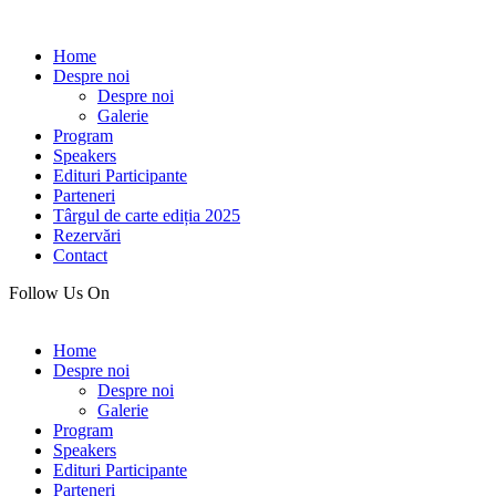
Home
Despre noi
Despre noi
Galerie
Program
Speakers
Edituri Participante
Parteneri
Târgul de carte ediția 2025
Rezervări
Contact
Follow Us On
Home
Despre noi
Despre noi
Galerie
Program
Speakers
Edituri Participante
Parteneri