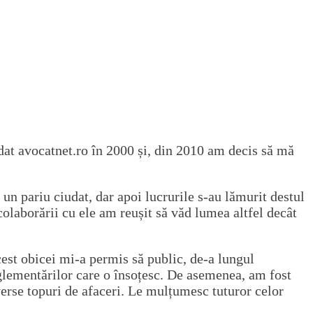
dat avocatnet.ro în 2000 și, din 2010 am decis să mă
un pariu ciudat, dar apoi lucrurile s-au lămurit destul
laborării cu ele am reușit să văd lumea altfel decât
cest obicei mi-a permis să public, de-a lungul
reglementărilor care o însoțesc. De asemenea, am fost
iverse topuri de afaceri. Le mulțumesc tuturor celor