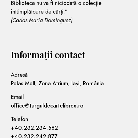
Biblioteca nu va fi niciodată o colecție
întâmplătoare de cărți.”
(Carlos Maria Domínguez)
Informații contact
Adresă
Palas Mall, Zona Atrium, Iași, România
Email
office@targuldecartelibrex.ro
Telefon
+40.232.234.582
+40.232.242.877