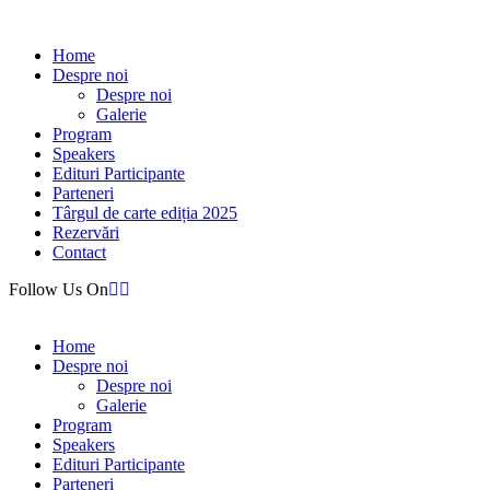
Home
Despre noi
Despre noi
Galerie
Program
Speakers
Edituri Participante
Parteneri
Târgul de carte ediția 2025
Rezervări
Contact
Follow Us On
Home
Despre noi
Despre noi
Galerie
Program
Speakers
Edituri Participante
Parteneri