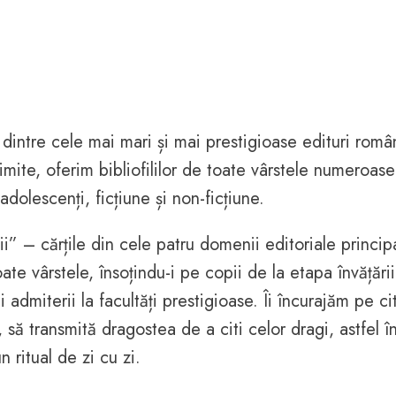
a dintre cele mai mari și mai prestigioase edituri româ
mite, oferim bibliofililor de toate vârstele numeroase
adolescenți, ficțiune și non-ficțiune.
i” – cărțile din cele patru domenii editoriale princip
te vârstele, însoțindu-i pe copii de la etapa învățării 
 admiterii la facultăți prestigioase. Îi încurajăm pe cit
 să transmită dragostea de a citi celor dragi, astfel î
 ritual de zi cu zi.