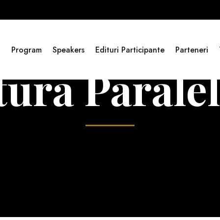
i
Program
Speakers
Edituri Participante
Parteneri
tura Paralel