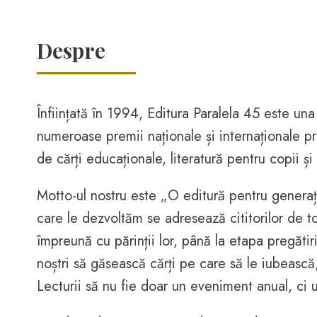
Despre
Înființată în 1994, Editura Paralela 45 este un
numeroase premii naționale și internaționale pri
de cărți educaționale, literatură pentru copii și 
Motto-ul nostru este „O editură pentru generați
care le dezvoltăm se adresează cititorilor de toa
împreună cu părinții lor, până la etapa pregătirii
noștri să găsească cărți pe care să le iubească,
Lecturii să nu fie doar un eveniment anual, ci un