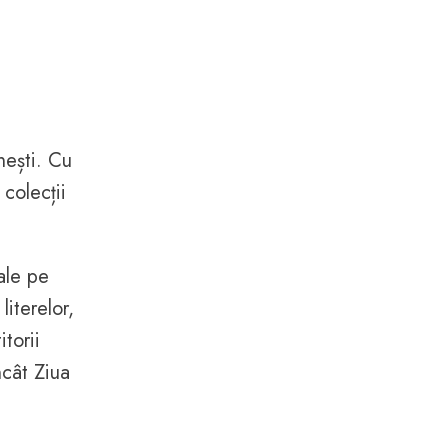
nești. Cu
 colecții
ale pe
literelor,
itorii
ncât Ziua