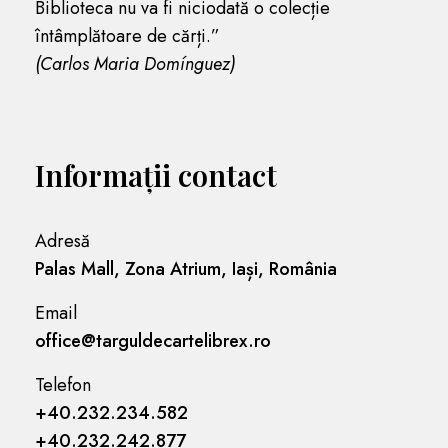
Biblioteca nu va fi niciodată o colecție
întâmplătoare de cărți.”
(Carlos Maria Domínguez)
Informații contact
Adresă
Palas Mall, Zona Atrium, Iași, România
Email
office@targuldecartelibrex.ro
Telefon
+40.232.234.582
+40.232.242.877