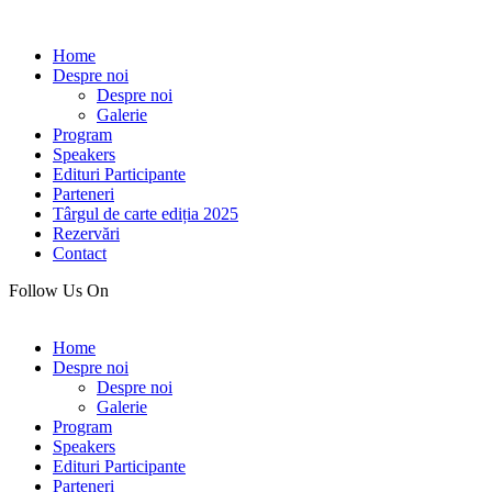
Home
Despre noi
Despre noi
Galerie
Program
Speakers
Edituri Participante
Parteneri
Târgul de carte ediția 2025
Rezervări
Contact
Follow Us On
Home
Despre noi
Despre noi
Galerie
Program
Speakers
Edituri Participante
Parteneri