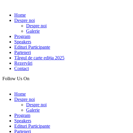
Home
Despre noi
Despre noi
Galerie
Program
Speakers
Edituri Participante
Parteneri
Târgul de carte ediția 2025
Rezervări
Contact
Follow Us On
Home
Despre noi
Despre noi
Galerie
Program
Speakers
Edituri Participante
Parteneri